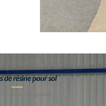
s de résine pour sol
 Gominov ZAC Belloc LESPARRE