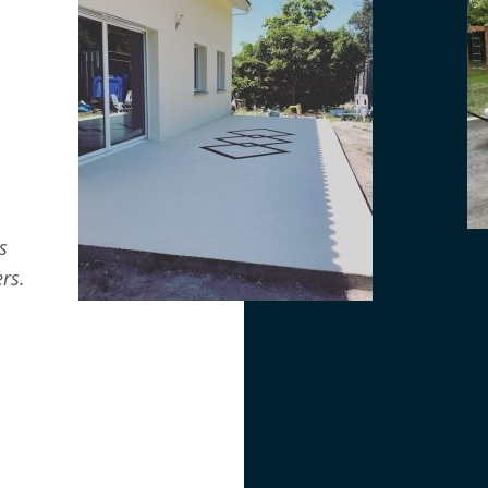
s
rs.