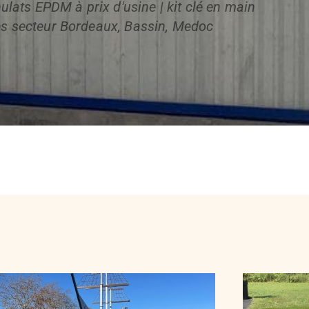
ulats EPDM à prix d'usine | kit clé en main
es secteur Bordeaux, Bassin, Medoc