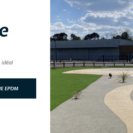
e
 idéal
NE EPDM