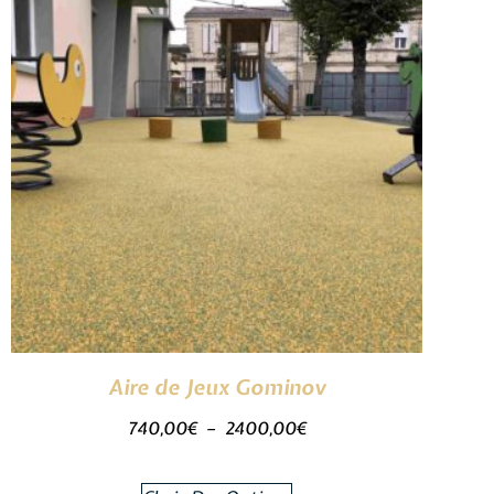
Aire de Jeux Gominov
740,00
€
–
2400,00
€