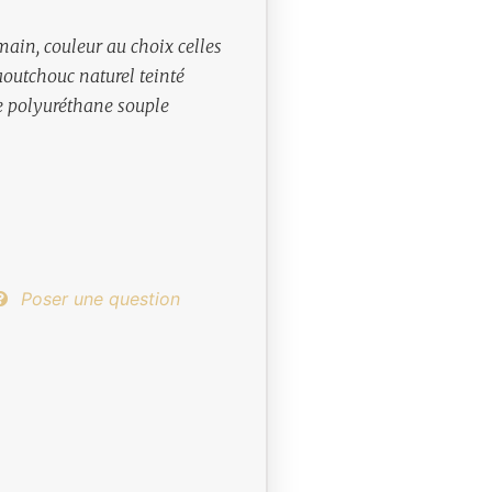
main, couleur au choix celles
aoutchouc naturel teinté
ne polyuréthane souple
Poser une question