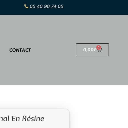
05 40 90 74 05
0
CONTACT
0,00
€
nal En Résine