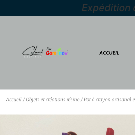
Expédition
ACCUEIL
Accueil
/
Objets et créations résine
/ Pot à crayon artisanal 